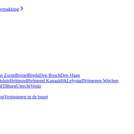
verpakking
op Zoom
Boxtel
Breda
Den Bosch
Den Haag
tsluis
Helmond
Helmond Kanaaldijk
Lelystad
Nijmegen-Wijchen
rd
Tilburg
Utrecht
Venlo
ing
Vestigingen in de buurt