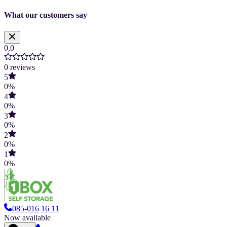
What our customers say
0,0
0
reviews
5
0
%
4
0
%
3
0
%
2
0
%
1
0
%
085-016 16 11
Now available