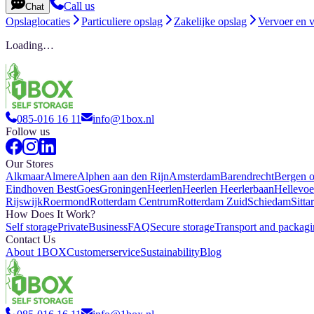
Call us
Chat
Opslaglocaties
Particuliere opslag
Zakelijke opslag
Vervoer en 
Loading…
085-016 16 11
info@1box.nl
Follow us
Our Stores
Alkmaar
Almere
Alphen aan den Rijn
Amsterdam
Barendrecht
Bergen 
Eindhoven Best
Goes
Groningen
Heerlen
Heerlen Heerlerbaan
Hellevoe
Rijswijk
Roermond
Rotterdam Centrum
Rotterdam Zuid
Schiedam
Sitta
How Does It Work?
Self storage
Private
Business
FAQ
Secure storage
Transport and packag
Contact Us
About 1BOX
Customerservice
Sustainability
Blog