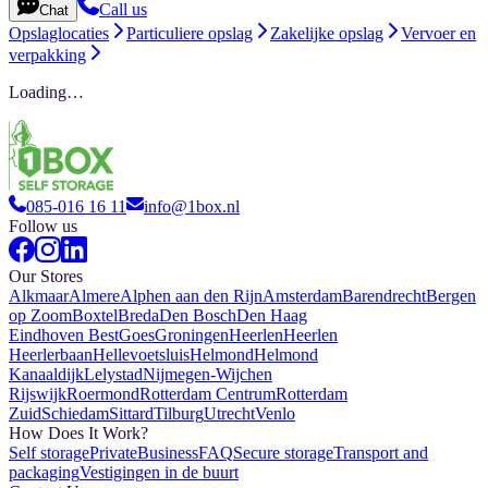
Call us
Chat
Opslaglocaties
Particuliere opslag
Zakelijke opslag
Vervoer en
verpakking
Loading…
085-016 16 11
info@1box.nl
Follow us
Our Stores
Alkmaar
Almere
Alphen aan den Rijn
Amsterdam
Barendrecht
Bergen
op Zoom
Boxtel
Breda
Den Bosch
Den Haag
Eindhoven Best
Goes
Groningen
Heerlen
Heerlen
Heerlerbaan
Hellevoetsluis
Helmond
Helmond
Kanaaldijk
Lelystad
Nijmegen-Wijchen
Rijswijk
Roermond
Rotterdam Centrum
Rotterdam
Zuid
Schiedam
Sittard
Tilburg
Utrecht
Venlo
How Does It Work?
Self storage
Private
Business
FAQ
Secure storage
Transport and
packaging
Vestigingen in de buurt