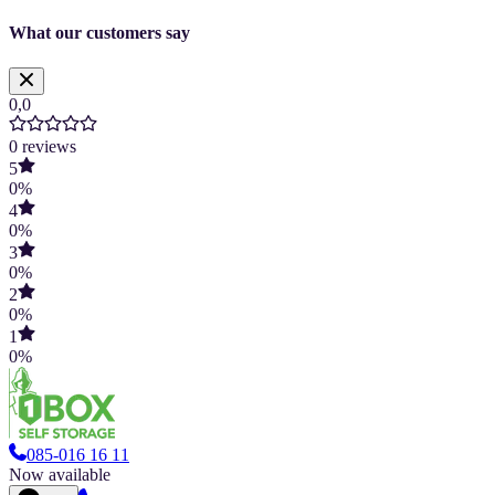
What our customers say
0,0
0
reviews
5
0
%
4
0
%
3
0
%
2
0
%
1
0
%
085-016 16 11
Now available