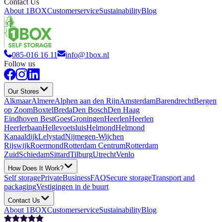
Contact Us
About 1BOX
Customerservice
Sustainability
Blog
085-016 16 11
info@1box.nl
Follow us
Our Stores
Alkmaar
Almere
Alphen aan den Rijn
Amsterdam
Barendrecht
Bergen
op Zoom
Boxtel
Breda
Den Bosch
Den Haag
Eindhoven Best
Goes
Groningen
Heerlen
Heerlen
Heerlerbaan
Hellevoetsluis
Helmond
Helmond
Kanaaldijk
Lelystad
Nijmegen-Wijchen
Rijswijk
Roermond
Rotterdam Centrum
Rotterdam
Zuid
Schiedam
Sittard
Tilburg
Utrecht
Venlo
How Does It Work?
Self storage
Private
Business
FAQ
Secure storage
Transport and
packaging
Vestigingen in de buurt
Contact Us
About 1BOX
Customerservice
Sustainability
Blog