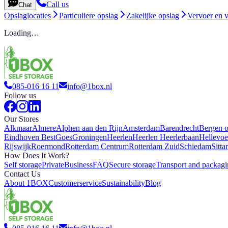
Call us
Chat
Opslaglocaties
Particuliere opslag
Zakelijke opslag
Vervoer en 
Loading…
085-016 16 11
info@1box.nl
Follow us
Our Stores
Alkmaar
Almere
Alphen aan den Rijn
Amsterdam
Barendrecht
Bergen 
Eindhoven Best
Goes
Groningen
Heerlen
Heerlen Heerlerbaan
Hellevoe
Rijswijk
Roermond
Rotterdam Centrum
Rotterdam Zuid
Schiedam
Sitta
How Does It Work?
Self storage
Private
Business
FAQ
Secure storage
Transport and packag
Contact Us
About 1BOX
Customerservice
Sustainability
Blog