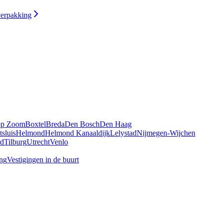
verpakking
op Zoom
Boxtel
Breda
Den Bosch
Den Haag
tsluis
Helmond
Helmond Kanaaldijk
Lelystad
Nijmegen-Wijchen
rd
Tilburg
Utrecht
Venlo
ing
Vestigingen in de buurt