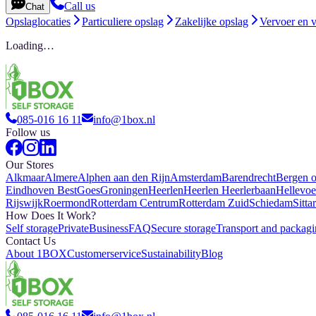
Call us
Chat
Opslaglocaties
Particuliere opslag
Zakelijke opslag
Vervoer en 
Loading…
085-016 16 11
info@1box.nl
Follow us
Our Stores
Alkmaar
Almere
Alphen aan den Rijn
Amsterdam
Barendrecht
Bergen 
Eindhoven Best
Goes
Groningen
Heerlen
Heerlen Heerlerbaan
Hellevoe
Rijswijk
Roermond
Rotterdam Centrum
Rotterdam Zuid
Schiedam
Sitta
How Does It Work?
Self storage
Private
Business
FAQ
Secure storage
Transport and packag
Contact Us
About 1BOX
Customerservice
Sustainability
Blog