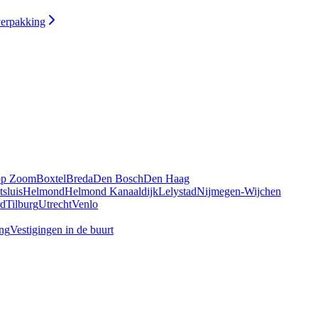
verpakking
op Zoom
Boxtel
Breda
Den Bosch
Den Haag
tsluis
Helmond
Helmond Kanaaldijk
Lelystad
Nijmegen-Wijchen
rd
Tilburg
Utrecht
Venlo
ing
Vestigingen in de buurt