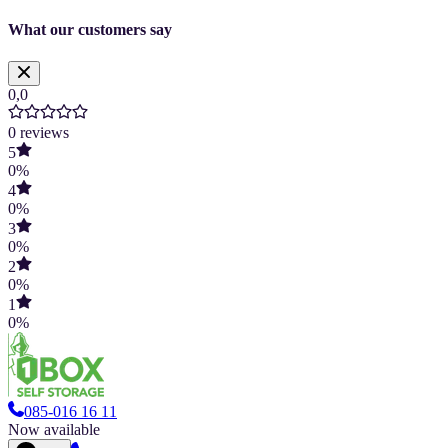
What our customers say
0,0
0
reviews
5
0
%
4
0
%
3
0
%
2
0
%
1
0
%
085-016 16 11
Now available