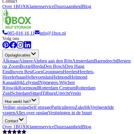
Contact
Over 1BOX
Klantenservice
Duurzaamheid
Blog
085-016 16 11
info@1box.nl
Volg ons
Opslaglocaties
Alkmaar
Almere
Alphen aan den Rijn
Amsterdam
Barendrecht
Bergen
op Zoom
Boxtel
Breda
Den Bosch
Den Haag
Eindhoven Best
Goes
Groningen
Heerlen
Heerlen-
Heerlerbaan
Hellevoetsluis
Helmond
Helmond
Kanaaldijk
Lelystad
Nijmegen-Wijchen
Rijswijk
Roermond
Rotterdam Centrum
Rotterdam
Zuid
Schiedam
Sittard
Tilburg
Utrecht
Venlo
Hoe werkt het?
Veilige opslag
Self storage
Particulieren
Zakelijk
Veelgestelde
vragen
Alles over opslag
Vestigingen in de buurt
Contact
Over 1BOX
Klantenservice
Duurzaamheid
Blog