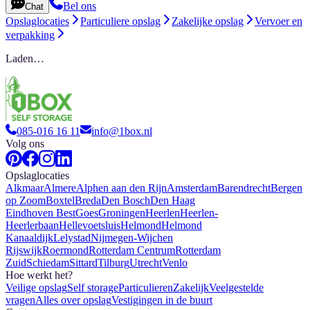
Bel ons
Chat
Opslaglocaties
Particuliere opslag
Zakelijke opslag
Vervoer en
verpakking
Laden…
085-016 16 11
info@1box.nl
Volg ons
Opslaglocaties
Alkmaar
Almere
Alphen aan den Rijn
Amsterdam
Barendrecht
Bergen
op Zoom
Boxtel
Breda
Den Bosch
Den Haag
Eindhoven Best
Goes
Groningen
Heerlen
Heerlen-
Heerlerbaan
Hellevoetsluis
Helmond
Helmond
Kanaaldijk
Lelystad
Nijmegen-Wijchen
Rijswijk
Roermond
Rotterdam Centrum
Rotterdam
Zuid
Schiedam
Sittard
Tilburg
Utrecht
Venlo
Hoe werkt het?
Veilige opslag
Self storage
Particulieren
Zakelijk
Veelgestelde
vragen
Alles over opslag
Vestigingen in de buurt