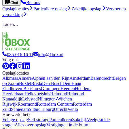
Bel ons
Chat
Opslaglocaties
Particuliere opslag
Zakelijke opslag
Vervoer en
verpakking
Laden…
085-016 16 11
info@1box.nl
Volg ons
Opslaglocaties
Alkmaar
Almere
Alphen aan den Rijn
Amsterdam
Barendrecht
Bergen
op Zoom
Boxtel
Breda
Den Bosch
Den Haag
Eindhoven Best
Goes
Groningen
Heerlen
Heerlen-
Heerlerbaan
Hellevoetsluis
Helmond
Helmond
Kanaaldijk
Lelystad
Nijmegen-Wijchen
Rijswijk
Roermond
Rotterdam Centrum
Rotterdam
Zuid
Schiedam
Sittard
Tilburg
Utrecht
Venlo
Hoe werkt het?
Veilige opslag
Self storage
Particulieren
Zakelijk
Veelgestelde
vragen
Alles over opslag
Vestigingen in de buurt