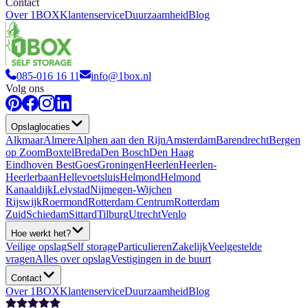
Contact
Over 1BOX
Klantenservice
Duurzaamheid
Blog
085-016 16 11
info@1box.nl
Volg ons
Opslaglocaties
Alkmaar
Almere
Alphen aan den Rijn
Amsterdam
Barendrecht
Bergen
op Zoom
Boxtel
Breda
Den Bosch
Den Haag
Eindhoven Best
Goes
Groningen
Heerlen
Heerlen-
Heerlerbaan
Hellevoetsluis
Helmond
Helmond
Kanaaldijk
Lelystad
Nijmegen-Wijchen
Rijswijk
Roermond
Rotterdam Centrum
Rotterdam
Zuid
Schiedam
Sittard
Tilburg
Utrecht
Venlo
Hoe werkt het?
Veilige opslag
Self storage
Particulieren
Zakelijk
Veelgestelde
vragen
Alles over opslag
Vestigingen in de buurt
Contact
Over 1BOX
Klantenservice
Duurzaamheid
Blog