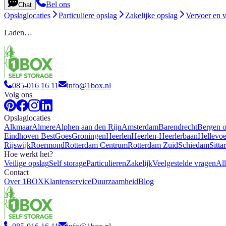
Bel ons
Chat
Opslaglocaties
Particuliere opslag
Zakelijke opslag
Vervoer en 
Laden…
085-016 16 11
info@1box.nl
Volg ons
Opslaglocaties
Alkmaar
Almere
Alphen aan den Rijn
Amsterdam
Barendrecht
Bergen 
Eindhoven Best
Goes
Groningen
Heerlen
Heerlen-Heerlerbaan
Hellevoe
Rijswijk
Roermond
Rotterdam Centrum
Rotterdam Zuid
Schiedam
Sitta
Hoe werkt het?
Veilige opslag
Self storage
Particulieren
Zakelijk
Veelgestelde vragen
All
Contact
Over 1BOX
Klantenservice
Duurzaamheid
Blog