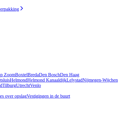
verpakking
op Zoom
Boxtel
Breda
Den Bosch
Den Haag
tsluis
Helmond
Helmond Kanaaldijk
Lelystad
Nijmegen-Wijchen
rd
Tilburg
Utrecht
Venlo
es over opslag
Vestigingen in de buurt