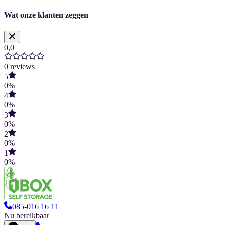
Wat onze klanten zeggen
0,0
0
reviews
5
0
%
4
0
%
3
0
%
2
0
%
1
0
%
085-016 16 11
Nu bereikbaar