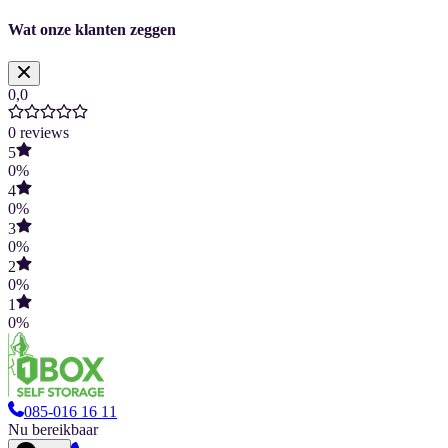
Wat onze klanten zeggen
0,0
0
reviews
5
0
%
4
0
%
3
0
%
2
0
%
1
0
%
085-016 16 11
Nu bereikbaar