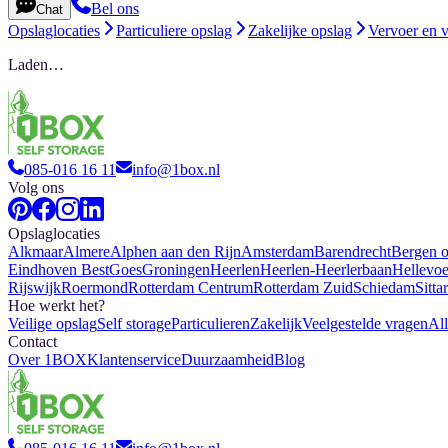
Bel ons
Chat
Opslaglocaties
Particuliere opslag
Zakelijke opslag
Vervoer en 
Laden…
085-016 16 11
info@1box.nl
Volg ons
Opslaglocaties
Alkmaar
Almere
Alphen aan den Rijn
Amsterdam
Barendrecht
Bergen 
Eindhoven Best
Goes
Groningen
Heerlen
Heerlen-Heerlerbaan
Hellevoe
Rijswijk
Roermond
Rotterdam Centrum
Rotterdam Zuid
Schiedam
Sitta
Hoe werkt het?
Veilige opslag
Self storage
Particulieren
Zakelijk
Veelgestelde vragen
All
Contact
Over 1BOX
Klantenservice
Duurzaamheid
Blog