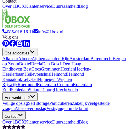
Contact
Over 1BOX
Klantenservice
Duurzaamheid
Blog
085-016 16 11
info@1box.nl
Volg ons
Opslaglocaties
Alkmaar
Almere
Alphen aan den Rijn
Amsterdam
Barendrecht
Bergen
op Zoom
Boxtel
Breda
Den Bosch
Den Haag
Eindhoven Best
Goes
Groningen
Heerlen
Heerlen-
Heerlerbaan
Hellevoetsluis
Helmond
Helmond
Kanaaldijk
Lelystad
Nijmegen-Wijchen
Rijswijk
Roermond
Rotterdam Centrum
Rotterdam
Zuid
Schiedam
Sittard
Tilburg
Utrecht
Venlo
Hoe werkt het?
Veilige opslag
Self storage
Particulieren
Zakelijk
Veelgestelde
vragen
Alles over opslag
Vestigingen in de buurt
Contact
Over 1BOX
Klantenservice
Duurzaamheid
Blog