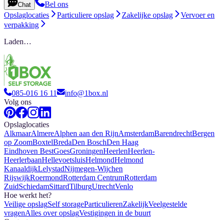
Bel ons
Chat
Opslaglocaties
Particuliere opslag
Zakelijke opslag
Vervoer en
verpakking
Laden…
085-016 16 11
info@1box.nl
Volg ons
Opslaglocaties
Alkmaar
Almere
Alphen aan den Rijn
Amsterdam
Barendrecht
Bergen
op Zoom
Boxtel
Breda
Den Bosch
Den Haag
Eindhoven Best
Goes
Groningen
Heerlen
Heerlen-
Heerlerbaan
Hellevoetsluis
Helmond
Helmond
Kanaaldijk
Lelystad
Nijmegen-Wijchen
Rijswijk
Roermond
Rotterdam Centrum
Rotterdam
Zuid
Schiedam
Sittard
Tilburg
Utrecht
Venlo
Hoe werkt het?
Veilige opslag
Self storage
Particulieren
Zakelijk
Veelgestelde
vragen
Alles over opslag
Vestigingen in de buurt