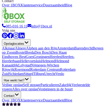
Contact
Over 1BOX
Klantenservice
Duurzaamheid
Blog
085-016 16 11
info@1box.nl
Volg ons
Opslaglocaties
Alkmaar
Almere
Alphen aan den Rijn
Amsterdam
Barendrecht
Bergen
op Zoom
Boxtel
Breda
Den Bosch
Den Haag
Eindhoven Best
Goes
Groningen
Heerlen
Heerlen-
Heerlerbaan
Hellevoetsluis
Helmond
Helmond
Kanaaldijk
Lelystad
Nijmegen-Wijchen
Rijswijk
Roermond
Rotterdam Centrum
Rotterdam
Zuid
Schiedam
Sittard
Tilburg
Utrecht
Venlo
Hoe werkt het?
Veilige opslag
Self storage
Particulieren
Zakelijk
Veelgestelde
vragen
Alles over opslag
Vestigingen in de buurt
Contact
Over 1BOX
Klantenservice
Duurzaamheid
Blog