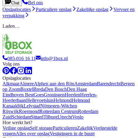
Bel ons
Chat
Opslaglocaties
Particuliere opslag
Zakelijke opslag
Vervoer en
verpakking
Laden…
085-016 16 11
info@1box.nl
Volg ons
Opslaglocaties
Alkmaar
Almere
Alphen aan den Rijn
Amsterdam
Barendrecht
Bergen
op Zoom
Boxtel
Breda
Den Bosch
Den Haag
Eindhoven Best
Goes
Groningen
Heerlen
Heerlen-
Heerlerbaan
Hellevoetsluis
Helmond
Helmond
Kanaaldijk
Lelystad
Nijmegen-Wijchen
Rijswijk
Roermond
Rotterdam Centrum
Rotterdam
Zuid
Schiedam
Sittard
Tilburg
Utrecht
Venlo
Hoe werkt het?
Veilige opslag
Self storage
Particulieren
Zakelijk
Veelgestelde
vragen
Alles over opslag
Vestigingen in de buurt