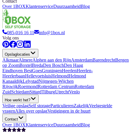
Contact
Over 1BOX
Klantenservice
Duurzaamheid
Blog
085-016 16 11
info@1box.nl
Volg ons
Opslaglocaties
Alkmaar
Almere
Alphen aan den Rijn
Amsterdam
Barendrecht
Bergen
op Zoom
Boxtel
Breda
Den Bosch
Den Haag
Eindhoven Best
Goes
Groningen
Heerlen
Heerlen-
Heerlerbaan
Hellevoetsluis
Helmond
Helmond
Kanaaldijk
Lelystad
Nijmegen-Wijchen
Rijswijk
Roermond
Rotterdam Centrum
Rotterdam
Zuid
Schiedam
Sittard
Tilburg
Utrecht
Venlo
Hoe werkt het?
Veilige opslag
Self storage
Particulieren
Zakelijk
Veelgestelde
vragen
Alles over opslag
Vestigingen in de buurt
Contact
Over 1BOX
Klantenservice
Duurzaamheid
Blog