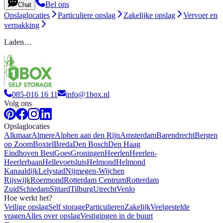
Bel ons
Chat
Opslaglocaties
Particuliere opslag
Zakelijke opslag
Vervoer en
verpakking
Laden…
085-016 16 11
info@1box.nl
Volg ons
Opslaglocaties
Alkmaar
Almere
Alphen aan den Rijn
Amsterdam
Barendrecht
Bergen
op Zoom
Boxtel
Breda
Den Bosch
Den Haag
Eindhoven Best
Goes
Groningen
Heerlen
Heerlen-
Heerlerbaan
Hellevoetsluis
Helmond
Helmond
Kanaaldijk
Lelystad
Nijmegen-Wijchen
Rijswijk
Roermond
Rotterdam Centrum
Rotterdam
Zuid
Schiedam
Sittard
Tilburg
Utrecht
Venlo
Hoe werkt het?
Veilige opslag
Self storage
Particulieren
Zakelijk
Veelgestelde
vragen
Alles over opslag
Vestigingen in de buurt