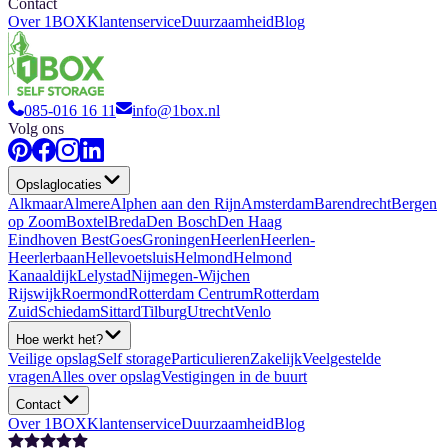
Contact
Over 1BOX
Klantenservice
Duurzaamheid
Blog
085-016 16 11
info@1box.nl
Volg ons
Opslaglocaties
Alkmaar
Almere
Alphen aan den Rijn
Amsterdam
Barendrecht
Bergen
op Zoom
Boxtel
Breda
Den Bosch
Den Haag
Eindhoven Best
Goes
Groningen
Heerlen
Heerlen-
Heerlerbaan
Hellevoetsluis
Helmond
Helmond
Kanaaldijk
Lelystad
Nijmegen-Wijchen
Rijswijk
Roermond
Rotterdam Centrum
Rotterdam
Zuid
Schiedam
Sittard
Tilburg
Utrecht
Venlo
Hoe werkt het?
Veilige opslag
Self storage
Particulieren
Zakelijk
Veelgestelde
vragen
Alles over opslag
Vestigingen in de buurt
Contact
Over 1BOX
Klantenservice
Duurzaamheid
Blog