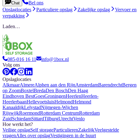
Bel ons
Chat
Opslaglocaties
Particuliere opslag
Zakelijke opslag
Vervoer en
verpakking
Laden…
085-016 16 11
info@1box.nl
Volg ons
Opslaglocaties
Alkmaar
Almere
Alphen aan den Rijn
Amsterdam
Barendrecht
Bergen
op Zoom
Boxtel
Breda
Den Bosch
Den Haag
Eindhoven Best
Goes
Groningen
Heerlen
Heerlen-
Heerlerbaan
Hellevoetsluis
Helmond
Helmond
Kanaaldijk
Lelystad
Nijmegen-Wijchen
Rijswijk
Roermond
Rotterdam Centrum
Rotterdam
Zuid
Schiedam
Sittard
Tilburg
Utrecht
Venlo
Hoe werkt het?
Veilige opslag
Self storage
Particulieren
Zakelijk
Veelgestelde
vragen
Alles over opslag
Vestigingen in de buurt