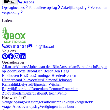
Bel ons
Chat
Opslaglocaties
Particuliere opslag
Zakelijke opslag
Vervoer en
verpakking
Laden…
085-016 16 11
info@1box.nl
Volg ons
Opslaglocaties
Alkmaar
Almere
Alphen aan den Rijn
Amsterdam
Barendrecht
Bergen
op Zoom
Boxtel
Breda
Den Bosch
Den Haag
Eindhoven Best
Goes
Groningen
Heerlen
Heerlen-
Heerlerbaan
Hellevoetsluis
Helmond
Helmond
Kanaaldijk
Lelystad
Nijmegen-Wijchen
Rijswijk
Roermond
Rotterdam Centrum
Rotterdam
Zuid
Schiedam
Sittard
Tilburg
Utrecht
Venlo
Hoe werkt het?
Veilige opslag
Self storage
Particulieren
Zakelijk
Veelgestelde
vragen
Alles over opslag
Vestigingen in de buurt