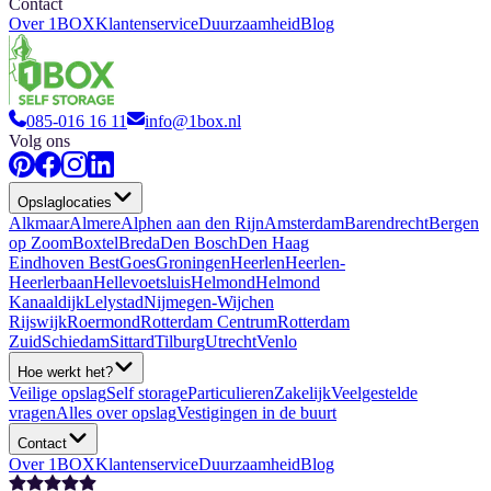
Contact
Over 1BOX
Klantenservice
Duurzaamheid
Blog
085-016 16 11
info@1box.nl
Volg ons
Opslaglocaties
Alkmaar
Almere
Alphen aan den Rijn
Amsterdam
Barendrecht
Bergen
op Zoom
Boxtel
Breda
Den Bosch
Den Haag
Eindhoven Best
Goes
Groningen
Heerlen
Heerlen-
Heerlerbaan
Hellevoetsluis
Helmond
Helmond
Kanaaldijk
Lelystad
Nijmegen-Wijchen
Rijswijk
Roermond
Rotterdam Centrum
Rotterdam
Zuid
Schiedam
Sittard
Tilburg
Utrecht
Venlo
Hoe werkt het?
Veilige opslag
Self storage
Particulieren
Zakelijk
Veelgestelde
vragen
Alles over opslag
Vestigingen in de buurt
Contact
Over 1BOX
Klantenservice
Duurzaamheid
Blog