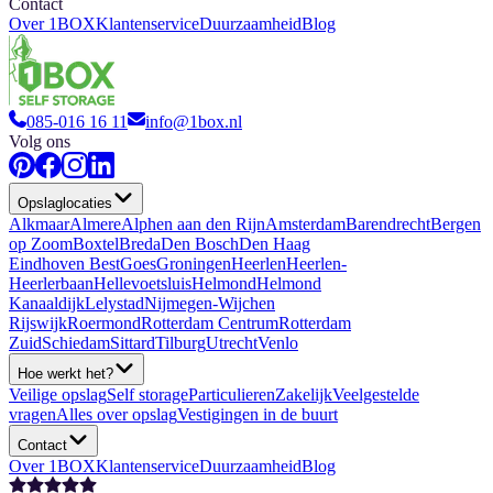
Contact
Over 1BOX
Klantenservice
Duurzaamheid
Blog
085-016 16 11
info@1box.nl
Volg ons
Opslaglocaties
Alkmaar
Almere
Alphen aan den Rijn
Amsterdam
Barendrecht
Bergen
op Zoom
Boxtel
Breda
Den Bosch
Den Haag
Eindhoven Best
Goes
Groningen
Heerlen
Heerlen-
Heerlerbaan
Hellevoetsluis
Helmond
Helmond
Kanaaldijk
Lelystad
Nijmegen-Wijchen
Rijswijk
Roermond
Rotterdam Centrum
Rotterdam
Zuid
Schiedam
Sittard
Tilburg
Utrecht
Venlo
Hoe werkt het?
Veilige opslag
Self storage
Particulieren
Zakelijk
Veelgestelde
vragen
Alles over opslag
Vestigingen in de buurt
Contact
Over 1BOX
Klantenservice
Duurzaamheid
Blog