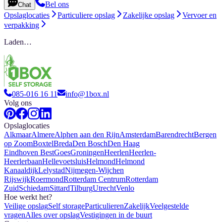
Bel ons
Chat
Opslaglocaties
Particuliere opslag
Zakelijke opslag
Vervoer en
verpakking
Laden…
085-016 16 11
info@1box.nl
Volg ons
Opslaglocaties
Alkmaar
Almere
Alphen aan den Rijn
Amsterdam
Barendrecht
Bergen
op Zoom
Boxtel
Breda
Den Bosch
Den Haag
Eindhoven Best
Goes
Groningen
Heerlen
Heerlen-
Heerlerbaan
Hellevoetsluis
Helmond
Helmond
Kanaaldijk
Lelystad
Nijmegen-Wijchen
Rijswijk
Roermond
Rotterdam Centrum
Rotterdam
Zuid
Schiedam
Sittard
Tilburg
Utrecht
Venlo
Hoe werkt het?
Veilige opslag
Self storage
Particulieren
Zakelijk
Veelgestelde
vragen
Alles over opslag
Vestigingen in de buurt