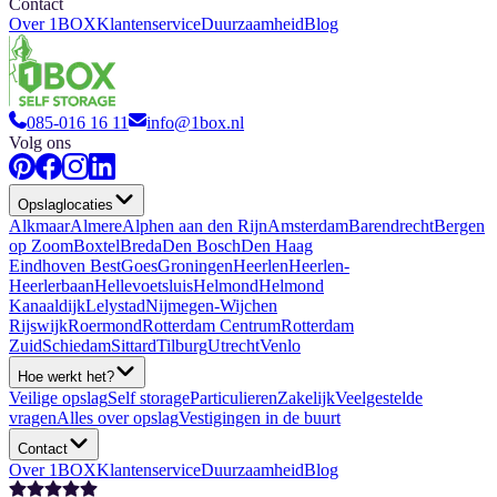
Contact
Over 1BOX
Klantenservice
Duurzaamheid
Blog
085-016 16 11
info@1box.nl
Volg ons
Opslaglocaties
Alkmaar
Almere
Alphen aan den Rijn
Amsterdam
Barendrecht
Bergen
op Zoom
Boxtel
Breda
Den Bosch
Den Haag
Eindhoven Best
Goes
Groningen
Heerlen
Heerlen-
Heerlerbaan
Hellevoetsluis
Helmond
Helmond
Kanaaldijk
Lelystad
Nijmegen-Wijchen
Rijswijk
Roermond
Rotterdam Centrum
Rotterdam
Zuid
Schiedam
Sittard
Tilburg
Utrecht
Venlo
Hoe werkt het?
Veilige opslag
Self storage
Particulieren
Zakelijk
Veelgestelde
vragen
Alles over opslag
Vestigingen in de buurt
Contact
Over 1BOX
Klantenservice
Duurzaamheid
Blog