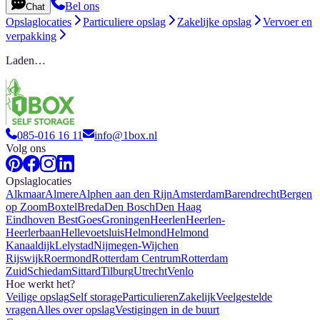
Bel ons
Chat
Opslaglocaties
Particuliere opslag
Zakelijke opslag
Vervoer en
verpakking
Laden…
085-016 16 11
info@1box.nl
Volg ons
Opslaglocaties
Alkmaar
Almere
Alphen aan den Rijn
Amsterdam
Barendrecht
Bergen
op Zoom
Boxtel
Breda
Den Bosch
Den Haag
Eindhoven Best
Goes
Groningen
Heerlen
Heerlen-
Heerlerbaan
Hellevoetsluis
Helmond
Helmond
Kanaaldijk
Lelystad
Nijmegen-Wijchen
Rijswijk
Roermond
Rotterdam Centrum
Rotterdam
Zuid
Schiedam
Sittard
Tilburg
Utrecht
Venlo
Hoe werkt het?
Veilige opslag
Self storage
Particulieren
Zakelijk
Veelgestelde
vragen
Alles over opslag
Vestigingen in de buurt