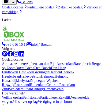
Bel ons
Chat
Opslaglocaties
Particuliere opslag
Zakelijke opslag
Vervoer en
verpakking
Laden…
085-016 16 11
info@1box.nl
Volg ons
Opslaglocaties
Alkmaar
Almere
Alphen aan den Rijn
Amsterdam
Barendrecht
Bergen
op Zoom
Boxtel
Breda
Den Bosch
Den Haag
Eindhoven Best
Goes
Groningen
Heerlen
Heerlen-
Heerlerbaan
Hellevoetsluis
Helmond
Helmond
Kanaaldijk
Lelystad
Nijmegen-Wijchen
Rijswijk
Roermond
Rotterdam Centrum
Rotterdam
Zuid
Schiedam
Sittard
Tilburg
Utrecht
Venlo
Hoe werkt het?
Veilige opslag
Self storage
Particulieren
Zakelijk
Veelgestelde
vragen
Alles over opslag
Vestigingen in de buurt