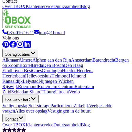
Contact
Over 1BOX
Klantenservice
Duurzaamheid
Blog
085-016 16 11
info@1box.nl
Volg ons
Opslaglocaties
Alkmaar
Almere
Alphen aan den Rijn
Amsterdam
Barendrecht
Bergen
op Zoom
Boxtel
Breda
Den Bosch
Den Haag
Eindhoven Best
Goes
Groningen
Heerlen
Heerlen-
Heerlerbaan
Hellevoetsluis
Helmond
Helmond
Kanaaldijk
Lelystad
Nijmegen-Wijchen
Rijswijk
Roermond
Rotterdam Centrum
Rotterdam
Zuid
Schiedam
Sittard
Tilburg
Utrecht
Venlo
Hoe werkt het?
Veilige opslag
Self storage
Particulieren
Zakelijk
Veelgestelde
vragen
Alles over opslag
Vestigingen in de buurt
Contact
Over 1BOX
Klantenservice
Duurzaamheid
Blog