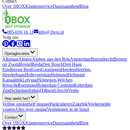
Contact
Over 1BOX
Klantenservice
Duurzaamheid
Blog
085-016 16 11
info@1box.nl
Volg ons
Opslaglocaties
Alkmaar
Almere
Alphen aan den Rijn
Amsterdam
Barendrecht
Bergen
op Zoom
Boxtel
Breda
Den Bosch
Den Haag
Eindhoven Best
Goes
Groningen
Heerlen
Heerlen-
Heerlerbaan
Hellevoetsluis
Helmond
Helmond
Kanaaldijk
Lelystad
Nijmegen-Wijchen
Rijswijk
Roermond
Rotterdam Centrum
Rotterdam
Zuid
Schiedam
Sittard
Tilburg
Utrecht
Venlo
Hoe werkt het?
Veilige opslag
Self storage
Particulieren
Zakelijk
Veelgestelde
vragen
Alles over opslag
Vestigingen in de buurt
Contact
Over 1BOX
Klantenservice
Duurzaamheid
Blog