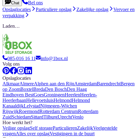
Bel ons
Chat
Opslaglocaties
Particuliere opslag
Zakelijke opslag
Vervoer en
verpakking
Laden…
085-016 16 11
info@1box.nl
Volg ons
Opslaglocaties
Alkmaar
Almere
Alphen aan den Rijn
Amsterdam
Barendrecht
Bergen
op Zoom
Boxtel
Breda
Den Bosch
Den Haag
Eindhoven Best
Goes
Groningen
Heerlen
Heerlen-
Heerlerbaan
Hellevoetsluis
Helmond
Helmond
Kanaaldijk
Lelystad
Nijmegen-Wijchen
Rijswijk
Roermond
Rotterdam Centrum
Rotterdam
Zuid
Schiedam
Sittard
Tilburg
Utrecht
Venlo
Hoe werkt het?
Veilige opslag
Self storage
Particulieren
Zakelijk
Veelgestelde
vragen
Alles over opslag
Vestigingen in de buurt